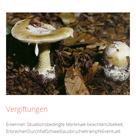
Vergiftungen
Erkennen Situationsbedingte Merkmale beachtenÜbelkeit,
ErbrechenDurchfallSchweißausbrücheKrämpfeEventuell