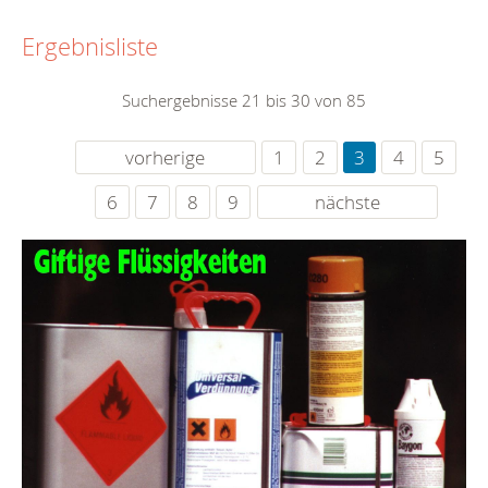
Ergebnisliste
Suchergebnisse 21 bis 30 von 85
vorherige
1
2
3
4
5
6
7
8
9
nächste