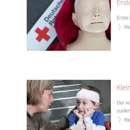
Erst
Erste 
We
Klei
Der kl
zudem 
We