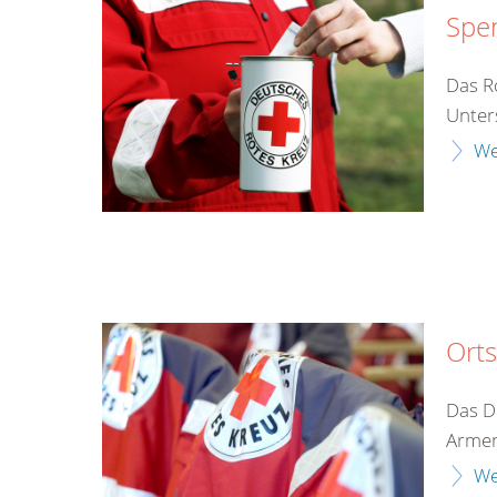
Spe
Das Ro
Unter
We
Orts
Das D
Armen
We