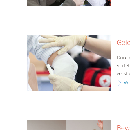
Gel
Durch
Verle
verst
We
Bewu