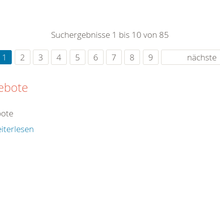
0
365
0
r Sie
Suchergebnisse 1 bis 10 von 85
rei
ie Uhr
1
2
3
4
5
6
7
8
9
nächste
ebote
ote
iterlesen