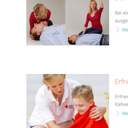
Bei ei
ausge
We
Erfr
Erfri
Kälte
We