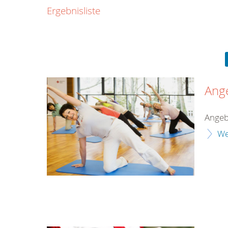
0800
Ergebnisliste
00
Infos fü
kostenf
rund um d
Ang
Angeb
We