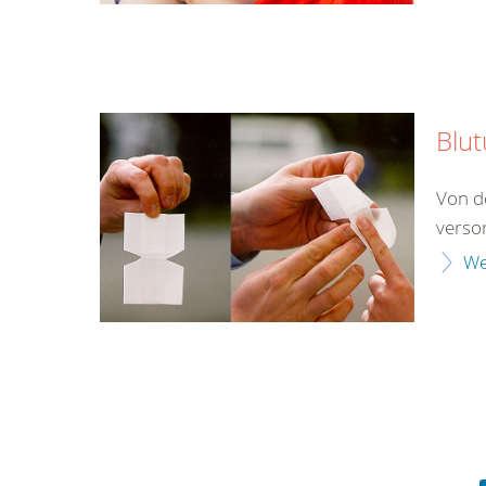
Blu
Von d
verso
We