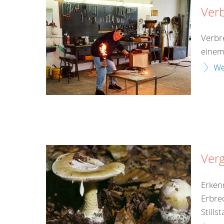
Ver
Verbr
einem
We
Verg
Erken
Erbre
Still