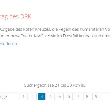
trag des DRK
t Aufgabe des Roten Kreuzes, die Regeln des humanitären Völ
ehmer bewaffneter Konflikte sie im Ernstfall kennen und um
iterlesen
Suchergebnisse 21 bis 30 von 85
rige
1
2
3
4
5
6
7
8
9