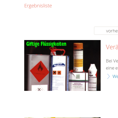
0800
Ergebnisliste
00
Infos fü
kostenf
rund um d
vorhe
Ver
Bei V
eine 
We