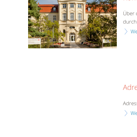
Über 
durch
We
Adr
Adres
We