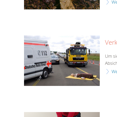
We
Verk
Um si
Absich
We