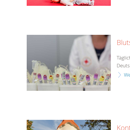
Blu
Tägli
Deuts
We
Kon