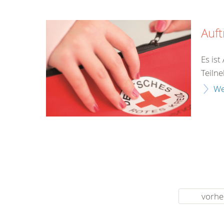
Auf
Es is
Teiln
We
vorhe