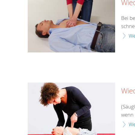
Wie
Bei b
schne
We
Wie
(Säug
wenn 
We