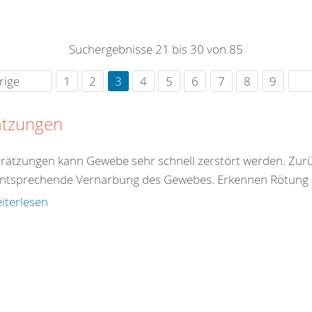
0
365
0
r Sie
Suchergebnisse 21 bis 30 von 85
rei
ie Uhr
rige
1
2
3
4
5
6
7
8
9
ätzungen
erätzungen kann Gewebe sehr schnell zerstört werden. Zur
entsprechende Vernarbung des Gewebes. Erkennen Rötung 
iterlesen