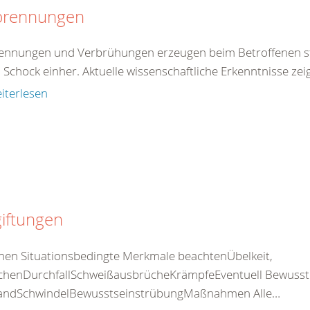
brennungen
ennungen und Verbrühungen erzeugen beim Betroffenen st
 Schock einher. Aktuelle wissenschaftliche Erkenntnisse z
iterlesen
iftungen
nen Situationsbedingte Merkmale beachtenÜbelkeit,
chenDurchfallSchweißausbrücheKrämpfeEventuell Bewusstlos
standSchwindelBewusstseinstrübungMaßnahmen Alle…