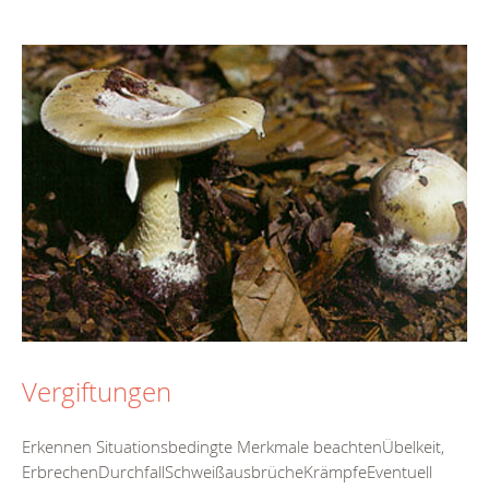
Vergiftungen
Erkennen Situationsbedingte Merkmale beachtenÜbelkeit,
ErbrechenDurchfallSchweißausbrücheKrämpfeEventuell