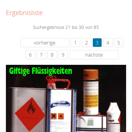
Ergebnisliste
Suchergebnisse 21 bis 30 von 85
vorherige
1
2
3
4
5
6
7
8
9
nächste