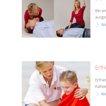
Bei ei
ausge
We
Erfr
Erfri
Kälte
We