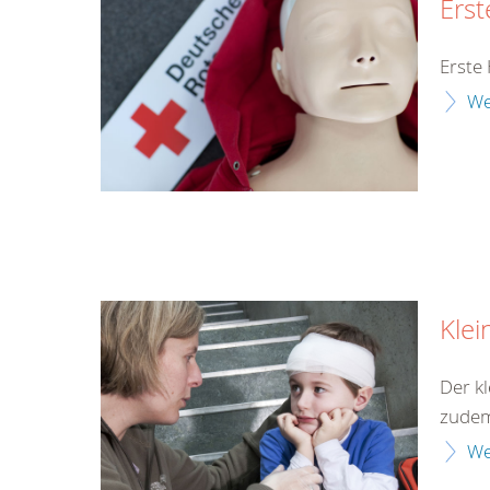
Erst
Erste 
We
Klei
Der kl
zudem 
We