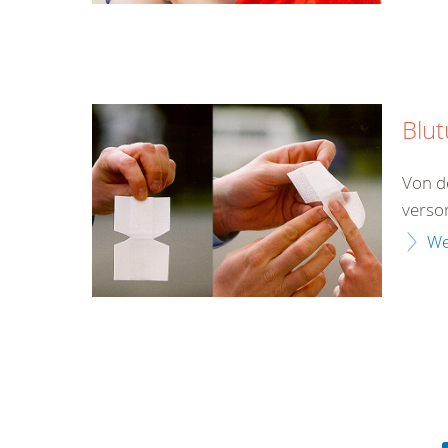
Blu
Von d
verso
We