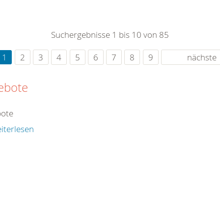
0
365
0
r Sie
Suchergebnisse 1 bis 10 von 85
rei
ie Uhr
1
2
3
4
5
6
7
8
9
nächste
ebote
ote
iterlesen