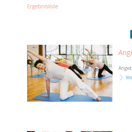
0800
Ergebnisliste
00
Infos fü
kostenf
rund um d
Ang
Angeb
We