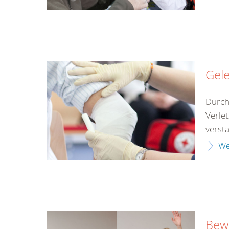
Gel
Durch
Verle
verst
We
Bewu