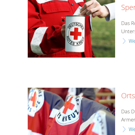
Spe
Das Ro
Unter
We
Orts
Das D
Armen
We