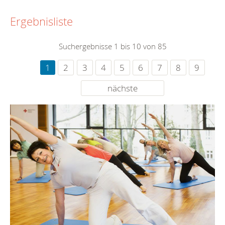
Ergebnisliste
Suchergebnisse 1 bis 10 von 85
1
2
3
4
5
6
7
8
9
nächste