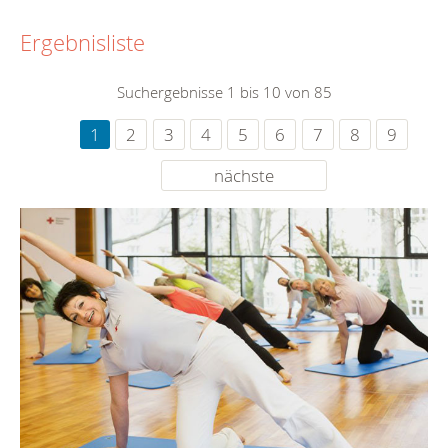
Ergebnisliste
Suchergebnisse 1 bis 10 von 85
1
2
3
4
5
6
7
8
9
nächste