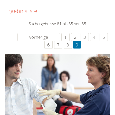
Ergebnisliste
Suchergebnisse 81 bis 85 von 85
vorherige
1
2
3
4
5
6
7
8
9