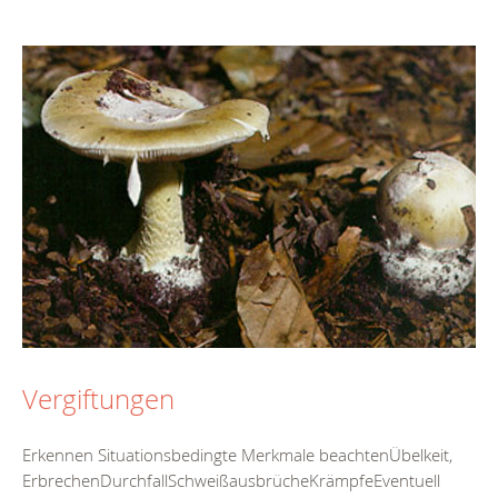
Vergiftungen
Erkennen Situationsbedingte Merkmale beachtenÜbelkeit,
ErbrechenDurchfallSchweißausbrücheKrämpfeEventuell