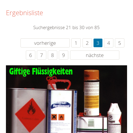
Ergebnisliste
Suchergebnisse 21 bis 30 von 85
vorherige
1
2
3
4
5
6
7
8
9
nächste