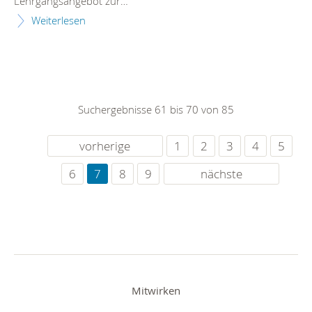
Lehrgangsangebot zur…
Weiterlesen
Suchergebnisse 61 bis 70 von 85
vorherige
1
2
3
4
5
6
7
8
9
nächste
Mitwirken