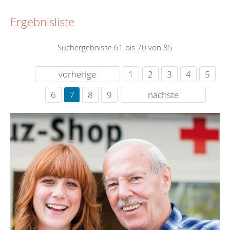
Ergebnisliste
Suchergebnisse 61 bis 70 von 85
vorherige
1
2
3
4
5
6
7
8
9
nächste