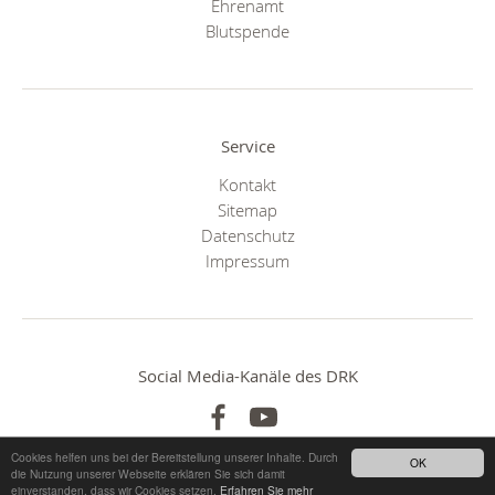
Ehrenamt
Blutspende
Service
Kontakt
Sitemap
Datenschutz
Impressum
Social Media-Kanäle des DRK
Cookies helfen uns bei der Bereitstellung unserer Inhalte. Durch
OK
die Nutzung unserer Webseite erklären Sie sich damit
einverstanden, dass wir Cookies setzen.
Erfahren Sie mehr