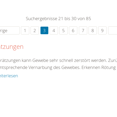
0
365
0
r Sie
Suchergebnisse 21 bis 30 von 85
rei
ie Uhr
rige
1
2
3
4
5
6
7
8
9
ätzungen
erätzungen kann Gewebe sehr schnell zerstört werden. Zur
entsprechende Vernarbung des Gewebes. Erkennen Rötung 
iterlesen