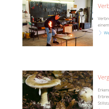
Ver
Verbr
einem
We
Verg
Erken
Erbre
Still