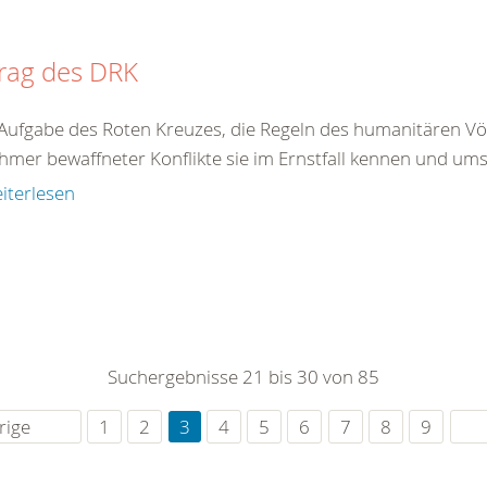
trag des DRK
t Aufgabe des Roten Kreuzes, die Regeln des humanitären Völ
ehmer bewaffneter Konflikte sie im Ernstfall kennen und um
iterlesen
Suchergebnisse 21 bis 30 von 85
rige
1
2
3
4
5
6
7
8
9