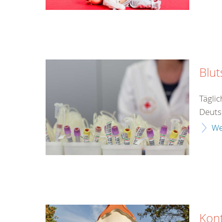
Blu
Tägli
Deuts
We
Kon