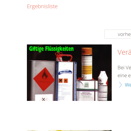
0800
Ergebnisliste
00
Infos fü
kostenf
rund um d
vorhe
Ver
Bei V
eine 
We