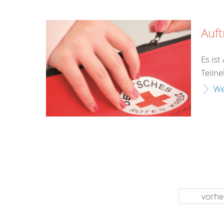
Auf
Es is
Teiln
We
vorhe