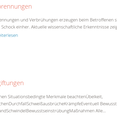
brennungen
ennungen und Verbrühungen erzeugen beim Betroffenen st
 Schock einher. Aktuelle wissenschaftliche Erkenntnisse z
iterlesen
iftungen
nen Situationsbedingte Merkmale beachtenÜbelkeit,
chenDurchfallSchweißausbrücheKrämpfeEventuell Bewusstlos
standSchwindelBewusstseinstrübungMaßnahmen Alle…