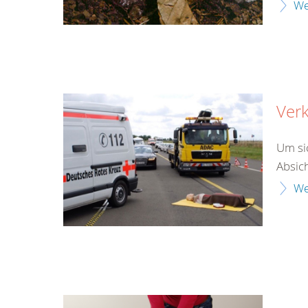
We
Verk
Um si
Absich
We