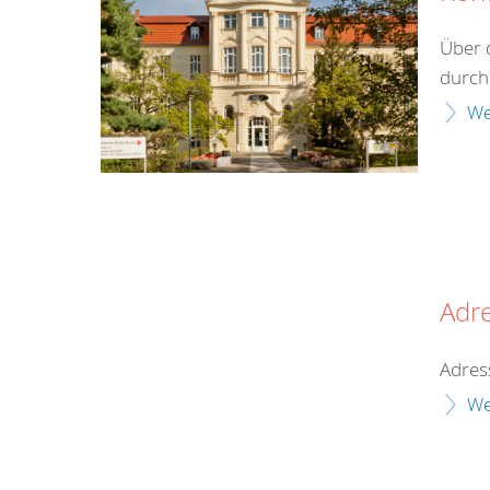
Über 
durch
We
Adr
Adres
We