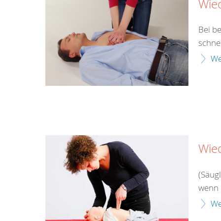
Wie
Bei b
schne
We
Wie
(Säug
wenn 
We