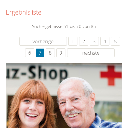
Ergebnisliste
Suchergebnisse 61 bis 70 von 85
vorherige
1
2
3
4
5
6
7
8
9
nächste