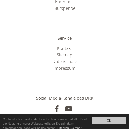
Ehrenamt
Blutspende
Service
Kontakt
Sitemap
Datenschutz
Impressum
Social Media-Kanäle des DRK
Cookies helfen uns bei der Bereitstellung unserer Inhalte. Durch
OK
die Nutzung unserer Webseite erklären Sie sich damit
einverstanden, dass wir Cookies setzen.
Erfahren Sie mehr