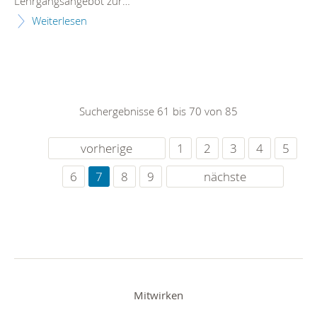
Lehrgangsangebot zur…
Weiterlesen
Suchergebnisse 61 bis 70 von 85
vorherige
1
2
3
4
5
6
7
8
9
nächste
Mitwirken