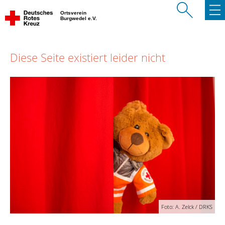
Ortsverein
Burgwedel e.V.
Diese Seite existiert leider nicht
Foto: A. Zelck / DRKS